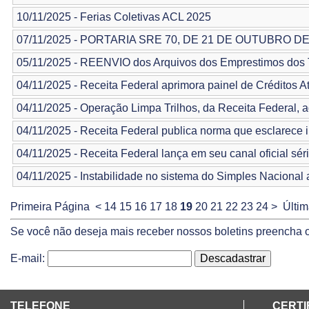
10/11/2025 - Ferias Coletivas ACL 2025
07/11/2025 - PORTARIA SRE ​70, DE 21 DE OUTUBRO DE
05/11/2025 - REENVIO dos Arquivos dos Emprestimos dos 
04/11/2025 - Receita Federal aprimora painel de Créditos At
04/11/2025 - Operação Limpa Trilhos, da Receita Federal, 
04/11/2025 - Receita Federal publica norma que esclarece in
04/11/2025 - Receita Federal lança em seu canal oficial sé
04/11/2025 - Instabilidade no sistema do Simples Naciona
Primeira Página
<
14
15
16
17
18
19
20
21
22
23
24
>
Últi
Se você não deseja mais receber nossos boletins preencha o
E-mail:
TELEFONE
CERTI