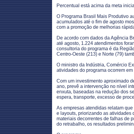
Percentual está acima da meta inici
O Programa Brasil Mais Produtivo a
acumulados até o fim de agosto most
com a promoção de melhorias rápidas
De acordo com dados da Agência Bras
até agosto, 1.224 atendimentos for
consultoria do programa é da Regiã
Centro-Oeste (213) e Norte (79) ta
O ministro da Indústria, Comércio E
atividades do programa ocorrem em 
Com um investimento aproximado de R
ano, prevê a intervenção no nível in
enxuta, baseadas na redução dos se
espera, transporte, excesso de proc
As empresas atendidas relatam que
e layouts, priorizando as atividade
materiais decorrentes de falhas de
do retrabalho, os resultados prelimi