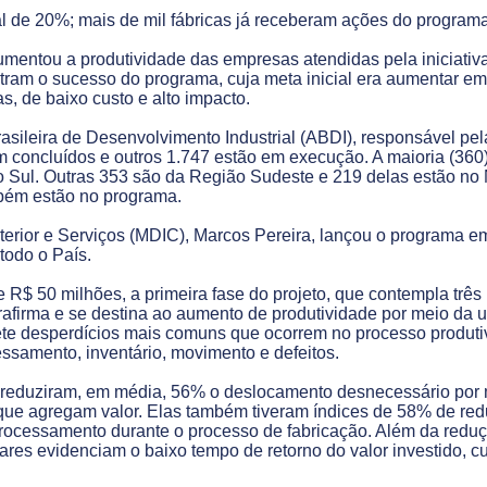
al de 20%; mais de mil fábricas já receberam ações do programa
umentou a produtividade das empresas atendidas pela iniciati
ram o sucesso do programa, cuja meta inicial era aumentar em
, de baixo custo e alto impacto.
ileira de Desenvolvimento Industrial (ABDI), responsável pela
am concluídos e outros 1.747 estão em execução. A maioria (3
o Sul. Outras 353 são da Região Sudeste e 219 delas estão no
mbém estão no programa.
xterior e Serviços (MDIC), Marcos Pereira, lançou o programa
todo o País.
$ 50 milhões, a primeira fase do projeto, que contempla três m
trafirma e se destina ao aumento de produtividade por meio da 
te desperdícios mais comuns que ocorrem no processo produti
essamento, inventário, movimento e defeitos.
 reduziram, em média, 56% o deslocamento desnecessário por 
s que agregam valor. Elas também tiveram índices de 58% de red
 processamento durante o processo de fabricação. Além da redu
nares evidenciam o baixo tempo de retorno do valor investido, 