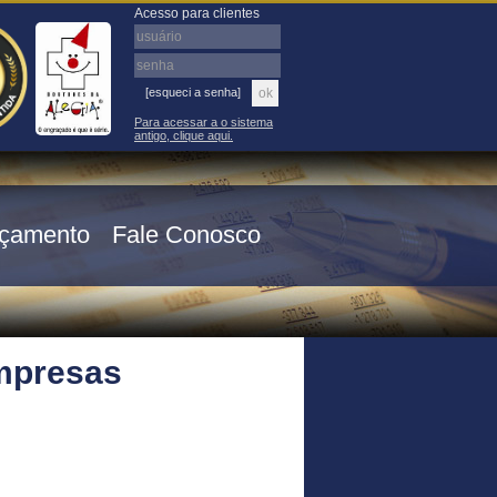
Acesso para clientes
[esqueci a senha]
Para acessar a o sistema
antigo, clique aqui.
çamento
Fale Conosco
mpresas