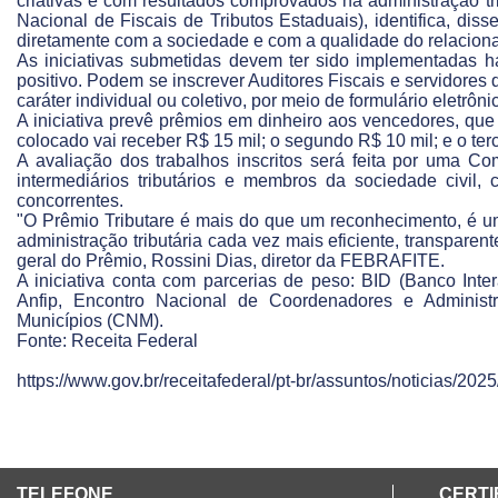
criativas e com resultados comprovados na administração t
Nacional de Fiscais de Tributos Estaduais), identifica, diss
diretamente com a sociedade e com a qualidade do relacionam
As iniciativas submetidas devem ter sido implementadas h
positivo. Podem se inscrever Auditores Fiscais e servidores da
caráter individual ou coletivo, por meio de formulário eletrônic
A iniciativa prevê prêmios em dinheiro aos vencedores, que
colocado vai receber R$ 15 mil; o segundo R$ 10 mil; e o terc
A avaliação dos trabalhos inscritos será feita por uma C
intermediários tributários e membros da sociedade civil,
concorrentes.
"O Prêmio Tributare é mais do que um reconhecimento, é um
administração tributária cada vez mais eficiente, transpar
geral do Prêmio, Rossini Dias, diretor da FEBRAFITE.
A iniciativa conta com parcerias de peso: BID (Banco Inte
Anfip, Encontro Nacional de Coordenadores e Administ
Municípios (CNM).
Fonte: Receita Federal
https://www.gov.br/receitafederal/pt-br/assuntos/noticias/2025
TELEFONE
CERTI