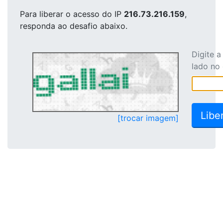
Para liberar o acesso
do IP
216.73.216.159
,
responda ao desafio abaixo.
Digite 
lado no
[trocar imagem]