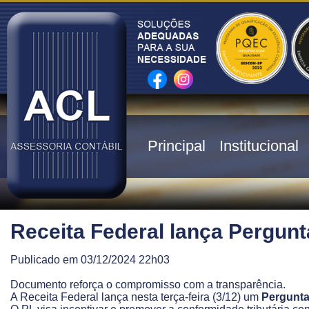
Principal
Institucional
Receita Federal lança Pergun
Publicado em 03/12/2024 22h03
Documento reforça o compromisso com a transparência.
A Receita Federal lança nesta terça-feira (3/12) um
Pergunta