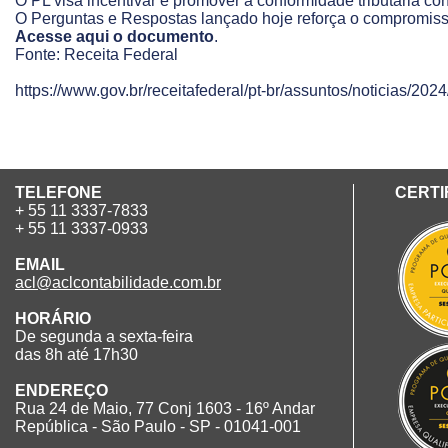
O PL visa incentivar e promover a conformidade tributária co
O Perguntas e Respostas lançado hoje reforça o compromiss
Acesse aqui o documento
.
Fonte: Receita Federal
https://www.gov.br/receitafederal/pt-br/assuntos/noticias/20
TELEFONE
CERTI
+ 55 11 3337-7833
+ 55 11 3337-0933
EMAIL
acl@aclcontabilidade.com.br
HORÁRIO
De segunda a sexta-feira
das 8h até 17h30
ENDEREÇO
Rua 24 de Maio, 77 Conj 1603 - 16º Andar
República - São Paulo - SP - 01041-001