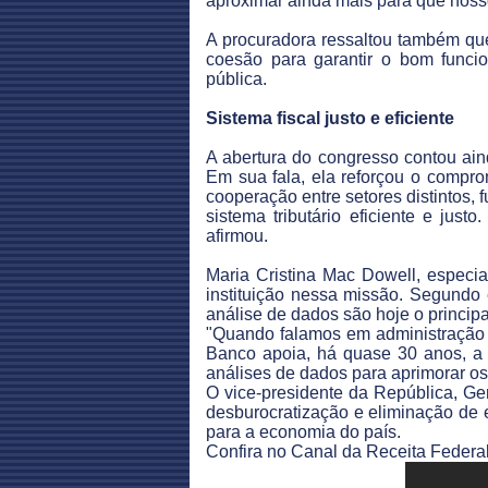
aproximar ainda mais para que nosso
A procuradora ressaltou também que
coesão para garantir o bom funci
pública.
Sistema fiscal justo e eficiente
A abertura do congresso contou ain
Em sua fala, ela reforçou o compro
cooperação entre setores distintos, 
sistema tributário eficiente e just
afirmou.
Maria Cristina Mac Dowell, especi
instituição nessa missão. Segundo 
análise de dados são hoje o principal
"Quando falamos em administração t
Banco apoia, há quase 30 anos, a 
análises de dados para aprimorar os 
O vice-presidente da República, Ge
desburocratização e eliminação de 
para a economia do país.
Confira no Canal da Receita Federal