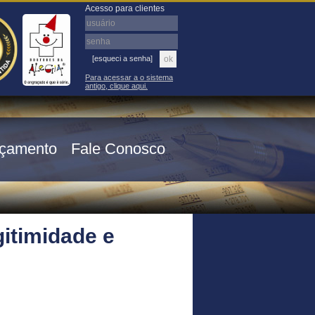
Acesso para clientes
[esqueci a senha]
Para acessar a o sistema
antigo, clique aqui.
çamento
Fale Conosco
gitimidade e