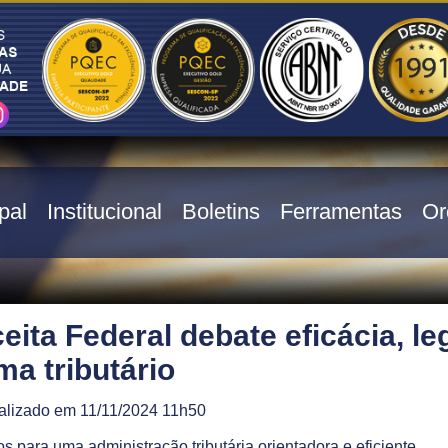
pal
Institucional
Boletins
Ferramentas
Or
ita Federal debate eficácia, le
ma tributário
alizado em 11/11/2024 11h50
 para uma administração tributária orientadora e eficiente.