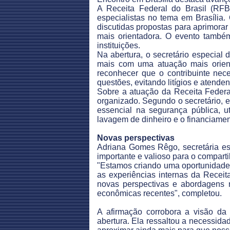
A Receita Federal do Brasil (RFB) 
especialistas no tema em Brasília.
discutidas propostas para aprimora
mais orientadora. O evento també
instituições.
Na abertura, o secretário especial 
mais com uma atuação mais orient
reconhecer que o contribuinte nec
questões, evitando litígios e atende
Sobre a atuação da Receita Federal
organizado. Segundo o secretário, e
essencial na segurança pública, uti
lavagem de dinheiro e o financiamen
Novas perspectivas
Adriana Gomes Rêgo, secretária es
importante e valioso para o compart
"Estamos criando uma oportunidade 
as experiências internas da Receit
novas perspectivas e abordagens n
econômicas recentes", completou.
A afirmação corrobora a visão da
abertura. Ela ressaltou a necessida