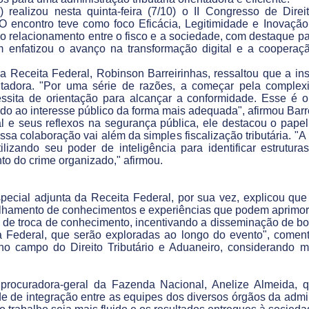
realizou nesta quinta-feira (7/10) o II Congresso de Direi
 O encontro teve como foco Eficácia, Legitimidade e Inovação
r o relacionamento entre o fisco e a sociedade, com destaque 
m enfatizou o avanço na transformação digital e a coopera
da Receita Federal, Robinson Barreirinhas, ressaltou que a ins
adora. "Por uma série de razões, a começar pela complexi
essita de orientação para alcançar a conformidade. Esse é o
ndo ao interesse público da forma mais adequada", afirmou Barr
 e seus reflexos na segurança pública, ele destacou o papel
ssa colaboração vai além da simples fiscalização tributária. "A
lizando seu poder de inteligência para identificar estrutura
to do crime organizado," afirmou.
pecial adjunta da Receita Federal, por sua vez, explicou qu
ilhamento de conhecimentos e experiências que podem aprimorar
de troca de conhecimento, incentivando a disseminação de boas
a Federal, que serão exploradas ao longo do evento", coment
o campo do Direito Tributário e Aduaneiro, considerando mud
 procuradora-geral da Fazenda Nacional, Anelize Almeida,
de de integração entre as equipes dos diversos órgãos da admin