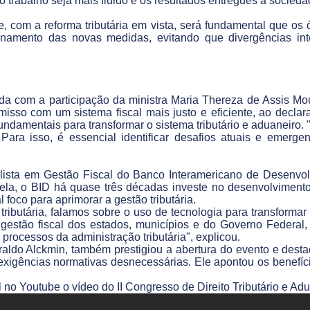
 trabalho seja mais fluido e os resultados entregues à socied
, com a reforma tributária em vista, será fundamental que os 
onamento das novas medidas, evitando que divergências int
da com a participação da ministra Maria Thereza de Assis Mour
misso com um sistema fiscal mais justo e eficiente, ao declar
fundamentais para transformar o sistema tributário e aduaneiro.
o. Para isso, é essencial identificar desafios atuais e emerg
alista em Gestão Fiscal do Banco Interamericano de Desenvol
ela, o BID há quase três décadas investe no desenvolvimento 
 foco para aprimorar a gestão tributária.
ributária, falamos sobre o uso de tecnologia para transformar
gestão fiscal dos estados, municípios e do Governo Federal,
processos da administração tributária", explicou.
raldo Alckmin, também prestigiou a abertura do evento e desta
exigências normativas desnecessárias. Ele apontou os benefíci
 no Youtube o vídeo do II Congresso de Direito Tributário e Ad